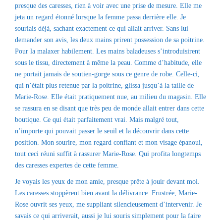
presque des caresses, rien à voir avec une prise de mesure. Elle me
jeta un regard étonné lorsque la femme passa derrière elle. Je
souriais déjà, sachant exactement ce qui allait arriver. Sans lui
demander son avis, les deux mains prirent possession de sa poitrine.
Pour la malaxer habilement. Les mains baladeuses s’introduisirent
sous le tissu, directement à même la peau. Comme d’habitude, elle
ne portait jamais de soutien-gorge sous ce genre de robe. Celle-ci,
qui n’était plus retenue par la poitrine, glissa jusqu’à la taille de
Marie-Rose. Elle était pratiquement nue, au milieu du magasin. Elle
se rassura en se disant que très peu de monde allait entrer dans cette
boutique. Ce qui était parfaitement vrai. Mais malgré tout,
n’importe qui pouvait passer le seuil et la découvrir dans cette
position. Mon sourire, mon regard confiant et mon visage épanoui,
tout ceci réuni suffit à rassurer Marie-Rose. Qui profita longtemps
des caresses expertes de cette femme.
Je voyais les yeux de mon amie, presque prête à jouir devant moi.
Les caresses stoppèrent bien avant la délivrance. Frustrée, Marie-
Rose ouvrit ses yeux, me suppliant silencieusement d’intervenir. Je
savais ce qui arriverait, aussi je lui souris simplement pour la faire