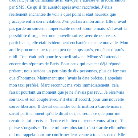
trouvait, je lui demandais de m’envoyer l’adresse et la localisation
par SMS. Ce qu’il fit aussitôt après avoir raccroché. J’étais
réellement enchantée de voir à quel point il était heureux que
j’accepte enfin son invitation. J’en parlais à mon amie. Elle n’avait
pas gardé un souvenir impérissable de cet homme mais, s’il avait la
possibilité d’organiser une nouvelle soirée, avec de nouveaux
participants, elle était évidemment enchantée de cette nouvelle. Mon
ami le procureur me rappela peu de temps après, en début d’après-
midi. Tout était prêt pour le samedi suivant. Même s’il attendait
encore des réponses de Paris. Pour ceux qui avaient déjà répondu
présent, nous serions un peu plus de dix personnes, plus de femmes
que d’hommes. Maintenant que j’avais la date précise, j’appelais
mon taxi préféré. Marc reconnut ma voix immédiatement, cela
faisait pourtant un moment que je ne l’avais pas revu. Je réservais
son taxi, et son couple avec, s’il était d’accord, pour une nouvelle
soirée libertine. Il devait demander confirmation à Carole mais il
savait pertinemment qu’elle dirait oui, ne serait-ce que pour me
revoir. Je lui précisais l’heure et le lieu du rendez-vous, afin qu’il
puisse s’organiser. Trente minutes plus tard, c’est Carole elle-même
qui me rappela pour me confirmer leur venue à tous les deux. Elle