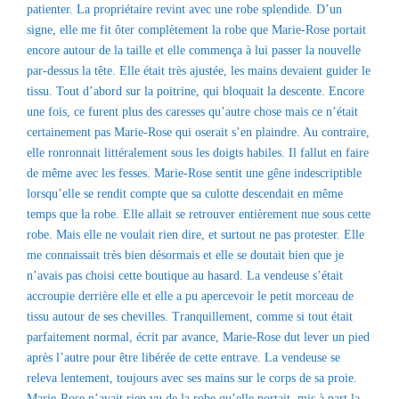
patienter. La propriétaire revint avec une robe splendide. D’un
signe, elle me fit ôter complètement la robe que Marie-Rose portait
encore autour de la taille et elle commença à lui passer la nouvelle
par-dessus la tête. Elle était très ajustée, les mains devaient guider le
tissu. Tout d’abord sur la poitrine, qui bloquait la descente. Encore
une fois, ce furent plus des caresses qu’autre chose mais ce n’était
certainement pas Marie-Rose qui oserait s’en plaindre. Au contraire,
elle ronronnait littéralement sous les doigts habiles. Il fallut en faire
de même avec les fesses. Marie-Rose sentit une gêne indescriptible
lorsqu’elle se rendit compte que sa culotte descendait en même
temps que la robe. Elle allait se retrouver entièrement nue sous cette
robe. Mais elle ne voulait rien dire, et surtout ne pas protester. Elle
me connaissait très bien désormais et elle se doutait bien que je
n’avais pas choisi cette boutique au hasard. La vendeuse s’était
accroupie derrière elle et elle a pu apercevoir le petit morceau de
tissu autour de ses chevilles. Tranquillement, comme si tout était
parfaitement normal, écrit par avance, Marie-Rose dut lever un pied
après l’autre pour être libérée de cette entrave. La vendeuse se
releva lentement, toujours avec ses mains sur le corps de sa proie.
Marie-Rose n’avait rien vu de la robe qu’elle portait, mis à part la