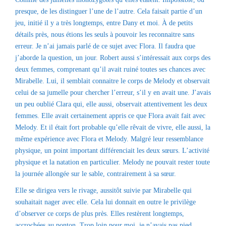
presque, de les distinguer l’une de l’autre. Cela faisait partie d’un
jeu, initié il y a très longtemps, entre Dany et moi. À de petits
détails près, nous étions les seuls à pouvoir les reconnaitre sans
erreur. Je n’ai jamais parlé de ce sujet avec Flora. Il faudra que
j’aborde la question, un jour. Robert aussi s’intéressait aux corps des
deux femmes, comprenant qu’il avait ruiné toutes ses chances avec
Mirabelle. Lui, il semblait connaitre le corps de Melody et observait
celui de sa jumelle pour chercher l’erreur, s’il y en avait une. J’avais
un peu oublié Clara qui, elle aussi, observait attentivement les deux
femmes. Elle avait certainement appris ce que Flora avait fait avec
Melody. Et il était fort probable qu’elle rêvait de vivre, elle aussi, la
même expérience avec Flora et Melody. Malgré leur ressemblance
physique, un point important différenciait les deux sœurs. L’activité
physique et la natation en particulier. Melody ne pouvait rester toute
la journée allongée sur le sable, contrairement à sa sœur.
Elle se dirigea vers le rivage, aussitôt suivie par Mirabelle qui
souhaitait nager avec elle. Cela lui donnait en outre le privilège
d’observer ce corps de plus près. Elles restèrent longtemps,
accrochées au ponton. Trop loin pour moi, je n’avais pas pied.