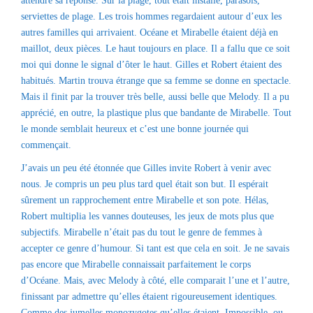
attendre sa réponse. Sur la plage, tout était installé, parasols,
serviettes de plage. Les trois hommes regardaient autour d’eux les
autres familles qui arrivaient. Océane et Mirabelle étaient déjà en
maillot, deux pièces. Le haut toujours en place. Il a fallu que ce soit
moi qui donne le signal d’ôter le haut. Gilles et Robert étaient des
habitués. Martin trouva étrange que sa femme se donne en spectacle.
Mais il finit par la trouver très belle, aussi belle que Melody. Il a pu
apprécié, en outre, la plastique plus que bandante de Mirabelle. Tout
le monde semblait heureux et c’est une bonne journée qui
commençait.
J’avais un peu été étonnée que Gilles invite Robert à venir avec
nous. Je compris un peu plus tard quel était son but. Il espérait
sûrement un rapprochement entre Mirabelle et son pote. Hélas,
Robert multiplia les vannes douteuses, les jeux de mots plus que
subjectifs. Mirabelle n’était pas du tout le genre de femmes à
accepter ce genre d’humour. Si tant est que cela en soit. Je ne savais
pas encore que Mirabelle connaissait parfaitement le corps
d’Océane. Mais, avec Melody à côté, elle comparait l’une et l’autre,
finissant par admettre qu’elles étaient rigoureusement identiques.
Comme des jumelles monozygotes qu’elles étaient. Impossible, ou