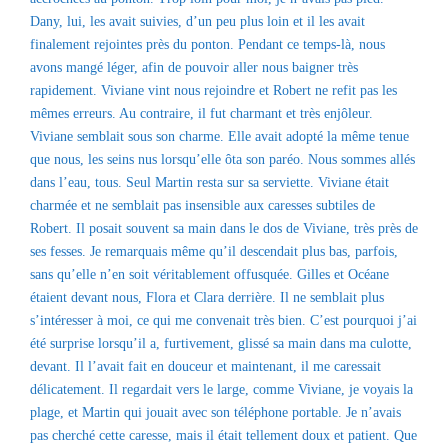
Dany, lui, les avait suivies, d’un peu plus loin et il les avait
finalement rejointes près du ponton. Pendant ce temps-là, nous
avons mangé léger, afin de pouvoir aller nous baigner très
rapidement. Viviane vint nous rejoindre et Robert ne refit pas les
mêmes erreurs. Au contraire, il fut charmant et très enjôleur.
Viviane semblait sous son charme. Elle avait adopté la même tenue
que nous, les seins nus lorsqu’elle ôta son paréo. Nous sommes allés
dans l’eau, tous. Seul Martin resta sur sa serviette. Viviane était
charmée et ne semblait pas insensible aux caresses subtiles de
Robert. Il posait souvent sa main dans le dos de Viviane, très près de
ses fesses. Je remarquais même qu’il descendait plus bas, parfois,
sans qu’elle n’en soit véritablement offusquée. Gilles et Océane
étaient devant nous, Flora et Clara derrière. Il ne semblait plus
s’intéresser à moi, ce qui me convenait très bien. C’est pourquoi j’ai
été surprise lorsqu’il a, furtivement, glissé sa main dans ma culotte,
devant. Il l’avait fait en douceur et maintenant, il me caressait
délicatement. Il regardait vers le large, comme Viviane, je voyais la
plage, et Martin qui jouait avec son téléphone portable. Je n’avais
pas cherché cette caresse, mais il était tellement doux et patient. Que