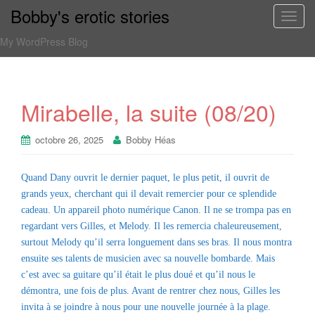
Bobby's erotic stories
T
o
My WordPress Blog
g
g
l
e
Mirabelle, la suite (08/20)
n
a
octobre 26, 2025
Bobby Héas
v
i
Quand Dany ouvrit le dernier paquet, le plus petit, il ouvrit de
g
grands yeux, cherchant qui il devait remercier pour ce splendide
a
cadeau. Un appareil photo numérique Canon. Il ne se trompa pas en
t
regardant vers Gilles, et Melody. Il les remercia chaleureusement,
i
surtout Melody qu’il serra longuement dans ses bras. Il nous montra
o
ensuite ses talents de musicien avec sa nouvelle bombarde. Mais
n
c’est avec sa guitare qu’il était le plus doué et qu’il nous le
démontra, une fois de plus. Avant de rentrer chez nous, Gilles les
invita à se joindre à nous pour une nouvelle journée à la plage.