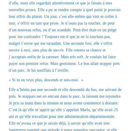
d’elle, mais elle regardait attentivement ce que je faisais à mes
nouvelles proies. Elle a pu se rendre compte à quel point je pouvais
leur offrir du plaisir. Un jour, c’est elle-même qui vint se coller à
moi, s’offrir en tant que proie. Je n’osais pas la toucher, de peur
d’un nouveau refus, ou d’un scandale. Peut-être était-ce un piège
pour me confondre ? Toujours est-il que je ne la touchais pas,
malgré l’envie qui me taraudait. Une seconde fois, elle s’offrit
encore à moi, sans plus de succès. Elle retenta sa chance et
j’acceptais enfin de la caresser. Mais très soft. Je voulais lui faire
payer son premier refus. Mais gentiment. Le bus allait stopper près
d’un parc. Je lui soufflais à l’oreille.
« Si tu en veux plus, descends et suis-moi. »
Elle n’hésita pas une seconde et elle descendit du bus, me suivant de
près. Je stoppais net en entrant dans le parc, la laissant me rejoindre.
Je pris sa main dans la mienne et nous avons commencé à discuter.
C’est là qu’elle m’apprit qu’elle s’appelait Marla, qu’elle avait 25
ans et qu’elle travaillait pour une administration départementale.
Elle m’avoua ce que je savais déjà, à savoir qu’elle avait très
longtemps regretté son attitude à notre première rencontre, et elle