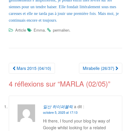
gémissements s’amplifièrent, je posais enfin mes lèvres sur les
siennes pour un tendre baiser. Elle fondait littéralement sous mes
caresses et elle ne tarda pas à jouir une première fois. Mais moi, je
continuais encore et toujours.
.
.
Article
Emma
permalien
Navigation
Mars 2015 (04/10)
Mirabelle (26/37)
Article
4 réflexions sur “
MARLA (02/05)
”
일산 하이퍼블릭
a dit :
octobre 5, 2025 at 17:13
Hi there, I found your blog by way of
Google whilst looking for a related