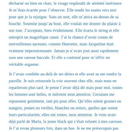
décharné ou bien en chair, le visage resplendit de sérénité intérieure.
Je m’étais écartée pour l’observer. Elle tendit les mains vers moi
pour que je la rejoigne. Sans un mot, elle m’attira au-dessus de sa
bouche. Soumise jusqu’au bout, elle voulait me donner du plaisir à
son tour. J’acceptais, bien évidemment. Elle écarta le string et elle
entreprit un magnifique cunni. J’ai la chance d’avoir connu de
merveilleuses suceuses, comme Henriette, mais Jacqueline était
vraiment impressionnante. Jamais je n’avais joui aussi rapidement
sous une caresse buccale. Et elle a continué pour m’offrir un
véritable orgasme.
Je l’avais comblée au-delà de ses désirs et elle avait su me rendre la
pareille. Je suis retournée la voir souvent chez elle, mais nous en
reparlerons plus tard. Je pense l’avoir déjà dit mais pour moi, toutes
les femmes sont belles, et méritent mon attention. Certaines me
repoussent gentiment, tant pis pour elles. Qu’elles soient grosses ou
maigres, jeunes ou vieilles, blanches ou noires, quelles que soient
leurs particularités, elles ont toutes, mon attention. Je vous avais
déjà parlé de Marla, la jeune black qui s’était refusée à mes caresses.
Je l’ai revue plusieurs fois, dans un bus. Je ne me préoccupais pas