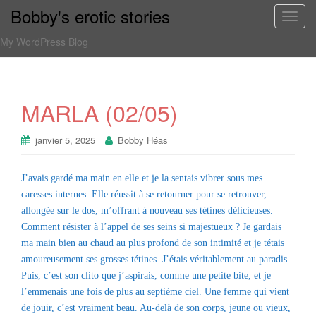
Bobby's erotic stories
T
o
My WordPress Blog
g
g
l
e
MARLA (02/05)
n
a
janvier 5, 2025
Bobby Héas
v
i
J’avais gardé ma main en elle et je la sentais vibrer sous mes
g
caresses internes. Elle réussit à se retourner pour se retrouver,
a
allongée sur le dos, m’offrant à nouveau ses tétines délicieuses.
t
Comment résister à l’appel de ses seins si majestueux ? Je gardais
i
ma main bien au chaud au plus profond de son intimité et je tétais
o
amoureusement ses grosses tétines. J’étais véritablement au paradis.
n
Puis, c’est son clito que j’aspirais, comme une petite bite, et je
l’emmenais une fois de plus au septième ciel. Une femme qui vient
de jouir, c’est vraiment beau. Au-delà de son corps, jeune ou vieux,