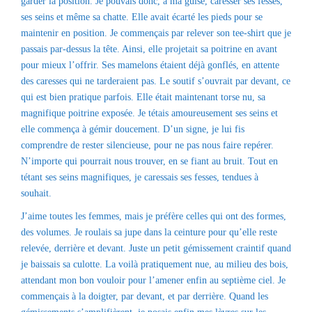
garder la position. Je pouvais donc, à ma guise, caresser ses fesses,
ses seins et même sa chatte. Elle avait écarté les pieds pour se
maintenir en position. Je commençais par relever son tee-shirt que je
passais par-dessus la tête. Ainsi, elle projetait sa poitrine en avant
pour mieux l’offrir. Ses mamelons étaient déjà gonflés, en attente
des caresses qui ne tarderaient pas. Le soutif s’ouvrait par devant, ce
qui est bien pratique parfois. Elle était maintenant torse nu, sa
magnifique poitrine exposée. Je tétais amoureusement ses seins et
elle commença à gémir doucement. D’un signe, je lui fis
comprendre de rester silencieuse, pour ne pas nous faire repérer.
N’importe qui pourrait nous trouver, en se fiant au bruit. Tout en
tétant ses seins magnifiques, je caressais ses fesses, tendues à
souhait.
J’aime toutes les femmes, mais je préfère celles qui ont des formes,
des volumes. Je roulais sa jupe dans la ceinture pour qu’elle reste
relevée, derrière et devant. Juste un petit gémissement craintif quand
je baissais sa culotte. La voilà pratiquement nue, au milieu des bois,
attendant mon bon vouloir pour l’amener enfin au septième ciel. Je
commençais à la doigter, par devant, et par derrière. Quand les