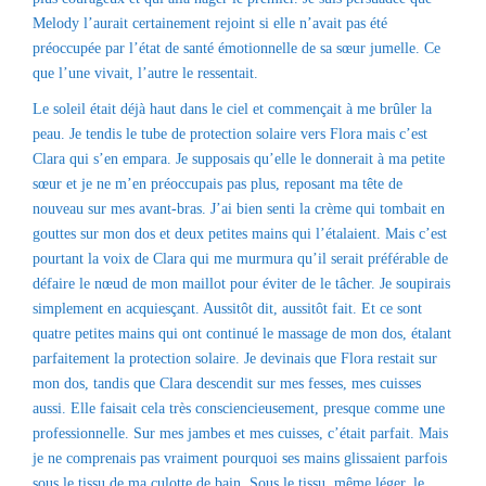
Melody l’aurait certainement rejoint si elle n’avait pas été
préoccupée par l’état de santé émotionnelle de sa sœur jumelle. Ce
que l’une vivait, l’autre le ressentait.
Le soleil était déjà haut dans le ciel et commençait à me brûler la
peau. Je tendis le tube de protection solaire vers Flora mais c’est
Clara qui s’en empara. Je supposais qu’elle le donnerait à ma petite
sœur et je ne m’en préoccupais pas plus, reposant ma tête de
nouveau sur mes avant-bras. J’ai bien senti la crème qui tombait en
gouttes sur mon dos et deux petites mains qui l’étalaient. Mais c’est
pourtant la voix de Clara qui me murmura qu’il serait préférable de
défaire le nœud de mon maillot pour éviter de le tâcher. Je soupirais
simplement en acquiesçant. Aussitôt dit, aussitôt fait. Et ce sont
quatre petites mains qui ont continué le massage de mon dos, étalant
parfaitement la protection solaire. Je devinais que Flora restait sur
mon dos, tandis que Clara descendit sur mes fesses, mes cuisses
aussi. Elle faisait cela très consciencieusement, presque comme une
professionnelle. Sur mes jambes et mes cuisses, c’était parfait. Mais
je ne comprenais pas vraiment pourquoi ses mains glissaient parfois
sous le tissu de ma culotte de bain. Sous le tissu, même léger, le