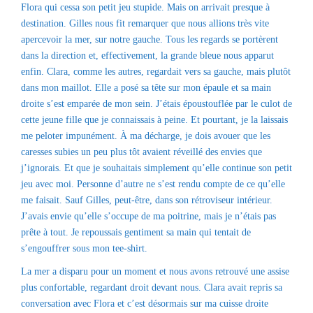
Flora qui cessa son petit jeu stupide. Mais on arrivait presque à
destination. Gilles nous fit remarquer que nous allions très vite
apercevoir la mer, sur notre gauche. Tous les regards se portèrent
dans la direction et, effectivement, la grande bleue nous apparut
enfin. Clara, comme les autres, regardait vers sa gauche, mais plutôt
dans mon maillot. Elle a posé sa tête sur mon épaule et sa main
droite s’est emparée de mon sein. J’étais époustouflée par le culot de
cette jeune fille que je connaissais à peine. Et pourtant, je la laissais
me peloter impunément. À ma décharge, je dois avouer que les
caresses subies un peu plus tôt avaient réveillé des envies que
j’ignorais. Et que je souhaitais simplement qu’elle continue son petit
jeu avec moi. Personne d’autre ne s’est rendu compte de ce qu’elle
me faisait. Sauf Gilles, peut-être, dans son rétroviseur intérieur.
J’avais envie qu’elle s’occupe de ma poitrine, mais je n’étais pas
prête à tout. Je repoussais gentiment sa main qui tentait de
s’engouffrer sous mon tee-shirt.
La mer a disparu pour un moment et nous avons retrouvé une assise
plus confortable, regardant droit devant nous. Clara avait repris sa
conversation avec Flora et c’est désormais sur ma cuisse droite