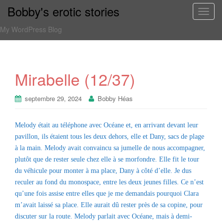
Bobby's erotic stories
T
o
My WordPress Blog
g
g
l
e
Mirabelle (12/37)
n
a
septembre 29, 2024
Bobby Héas
v
i
Melody était au téléphone avec Océane et, en arrivant devant leur
g
pavillon, ils étaient tous les deux dehors, elle et Dany, sacs de plage
a
à la main. Melody avait convaincu sa jumelle de nous accompagner,
t
plutôt que de rester seule chez elle à se morfondre. Elle fit le tour
i
du véhicule pour monter à ma place, Dany à côté d’elle. Je dus
o
reculer au fond du monospace, entre les deux jeunes filles. Ce n’est
n
qu’une fois assise entre elles que je me demandais pourquoi Clara
m’avait laissé sa place. Elle aurait dû rester près de sa copine, pour
discuter sur la route. Melody parlait avec Océane, mais à demi-