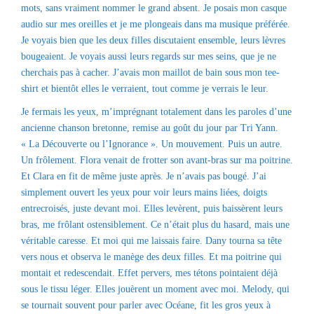
mots, sans vraiment nommer le grand absent. Je posais mon casque
audio sur mes oreilles et je me plongeais dans ma musique préférée.
Je voyais bien que les deux filles discutaient ensemble, leurs lèvres
bougeaient. Je voyais aussi leurs regards sur mes seins, que je ne
cherchais pas à cacher. J’avais mon maillot de bain sous mon tee-
shirt et bientôt elles le verraient, tout comme je verrais le leur.
Je fermais les yeux, m’imprégnant totalement dans les paroles d’une
ancienne chanson bretonne, remise au goût du jour par Tri Yann.
« La Découverte ou l’Ignorance ». Un mouvement. Puis un autre.
Un frôlement. Flora venait de frotter son avant-bras sur ma poitrine.
Et Clara en fit de même juste après. Je n’avais pas bougé. J’ai
simplement ouvert les yeux pour voir leurs mains liées, doigts
entrecroisés, juste devant moi. Elles levèrent, puis baissèrent leurs
bras, me frôlant ostensiblement. Ce n’était plus du hasard, mais une
véritable caresse. Et moi qui me laissais faire. Dany tourna sa tête
vers nous et observa le manège des deux filles. Et ma poitrine qui
montait et redescendait. Effet pervers, mes tétons pointaient déjà
sous le tissu léger. Elles jouèrent un moment avec moi. Melody, qui
se tournait souvent pour parler avec Océane, fit les gros yeux à