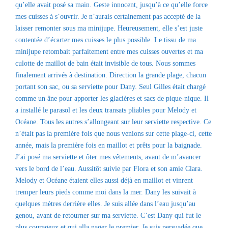
qu’elle avait posé sa main. Geste innocent, jusqu’à ce qu’elle force
mes cuisses à s’ouvrir. Je n’aurais certainement pas accepté de la
laisser remonter sous ma minijupe. Heureusement, elle s’est juste
contentée d’écarter mes cuisses le plus possible. Le tissu de ma
minijupe retombait parfaitement entre mes cuisses ouvertes et ma
culotte de maillot de bain était invisible de tous. Nous sommes
finalement arrivés à destination. Direction la grande plage, chacun
portant son sac, ou sa serviette pour Dany. Seul Gilles était chargé
comme un âne pour apporter les glacières et sacs de pique-nique. Il
a installé le parasol et les deux transats pliables pour Melody et
Océane. Tous les autres s’allongeant sur leur serviette respective. Ce
n’était pas la première fois que nous venions sur cette plage-ci, cette
année, mais la première fois en maillot et prêts pour la baignade.
J’ai posé ma serviette et ôter mes vêtements, avant de m’avancer
vers le bord de l’eau. Aussitôt suivie par Flora et son amie Clara.
Melody et Océane étaient elles aussi déjà en maillot et vinrent
tremper leurs pieds comme moi dans la mer. Dany les suivait à
quelques mètres derrière elles. Je suis allée dans l’eau jusqu’au
genou, avant de retourner sur ma serviette. C’est Dany qui fut le
plus courageux et qui alla nager le premier. Je suis persuadée que