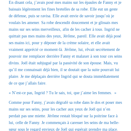
En disant cela, j’avais posé mes mains sur les épaules de Fanny et je
baissais légèrement les fines bretelles de sa robe. Elle eut un geste
de défense, puis se ravisa. Elle avait envie de savoir jusqu’où je
voulais les amener. Sa robe descendit doucement et je glissais mes
mains sur ses seins merveilleux, afin de les cacher à tous. Ingrid ne
quittait pas mes mains des yeux, Jérôme, pareil. Elle avait déjà posé
ses mains ici, pour y déposer de la crème solaire, et elle avait
vraiment apprécié ce moment-là. Jérôme, lui, rêvait secrètement de
pouvoir me remplacer derrière Fanny et malaxer à son tour ces seins
divins. Joël était subjugué par la passivité de son épouse. Mais, vu
qu’il me connaissait déjà bien, il se doutait que la suite pourrait lui
plaire. Je me déplaçais derrière Ingrid qui se douta immédiatement
de ce que j’allais faire.
« N’est-ce pas, Ingrid ? Tu le sais, toi, que j’aime les femmes. »
Comme pour Fanny, j’avais dégrafé sa robe dans le dos et poser mes
mains sur ses seins, pour les cacher aux yeux de Joël qui n’en
perdait pas une miette. Jérôme restait bloqué sur la poitrine face à
lui, celle de Fanny. Je commençais à caresser les seins de ma belle-
sœur sous le regard envieux de Joël qui espérait prendre ma place.