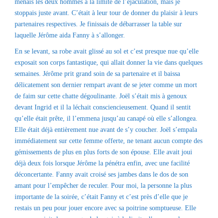
menais les deux hommes à la limite de l’éjaculation, mais je
stoppais juste avant. C’était à leur tour de donner du plaisir à leurs
partenaires respectives. Je finissais de débarrasser la table sur
laquelle Jérôme aida Fanny à s’allonger.
En se levant, sa robe avait glissé au sol et c’est presque nue qu’elle
exposait son corps fantastique, qui allait donner la vie dans quelques
semaines. Jérôme prit grand soin de sa partenaire et il baissa
délicatement son dernier rempart avant de se jeter comme un mort
de faim sur cette chatte dégoulinante. Joël s’était mis à genoux
devant Ingrid et il la léchait consciencieusement. Quand il sentit
qu’elle était prête, il l’emmena jusqu’au canapé où elle s’allongea.
Elle était déjà entièrement nue avant de s’y coucher. Joël s’empala
immédiatement sur cette femme offerte, ne tenant aucun compte des
gémissements de plus en plus forts de son épouse. Elle avait joui
déjà deux fois lorsque Jérôme la pénétra enfin, avec une facilité
déconcertante. Fanny avait croisé ses jambes dans le dos de son
amant pour l’empêcher de reculer. Pour moi, la personne la plus
importante de la soirée, c’était Fanny et c’est près d’elle que je
restais un peu pour jouer encore avec sa poitrine somptueuse. Elle