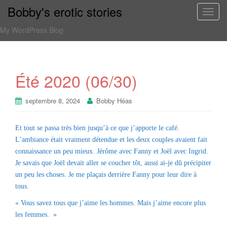
Bobby's erotic stories
T
o
My WordPress Blog
g
g
l
e
Été 2020 (06/30)
n
a
septembre 8, 2024
Bobby Héas
v
i
Et tout se passa très bien jusqu’à ce que j’apporte le café.
g
L’ambiance était vraiment détendue et les deux couples avaient fait
a
connaissance un peu mieux. Jérôme avec Fanny et Joël avec Ingrid.
t
Je savais que Joël devait aller se coucher tôt, aussi ai-je dû précipiter
i
un peu les choses. Je me plaçais derrière Fanny pour leur dire à
o
tous.
n
« Vous savez tous que j’aime les hommes. Mais j’aime encore plus
les femmes. »