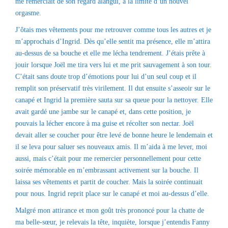
me remerciait de son regard alangui, à la limite d’un nouvel
orgasme.
J’ôtais mes vêtements pour me retrouver comme tous les autres et je
m’approchais d’Ingrid. Dès qu’elle sentit ma présence, elle m’attira
au-dessus de sa bouche et elle me lécha tendrement. J’étais prête à
jouir lorsque Joël me tira vers lui et me prit sauvagement à son tour.
C’était sans doute trop d’émotions pour lui d’un seul coup et il
remplit son préservatif très virilement. Il dut ensuite s’asseoir sur le
canapé et Ingrid la première sauta sur sa queue pour la nettoyer. Elle
avait gardé une jambe sur le canapé et, dans cette position, je
pouvais la lécher encore à ma guise et récolter son nectar. Joël
devait aller se coucher pour être levé de bonne heure le lendemain et
il se leva pour saluer ses nouveaux amis. Il m’aida à me lever, moi
aussi, mais c’était pour me remercier personnellement pour cette
soirée mémorable en m’embrassant activement sur la bouche. Il
laissa ses vêtements et partit de coucher. Mais la soirée continuait
pour nous. Ingrid reprit place sur le canapé et moi au-dessus d’elle.
Malgré mon attirance et mon goût très prononcé pour la chatte de
ma belle-sœur, je relevais la tête, inquiète, lorsque j’entendis Fanny